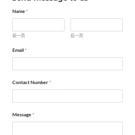
Name
*
前一页
后一页
Email
*
Contact Number
*
Message
*